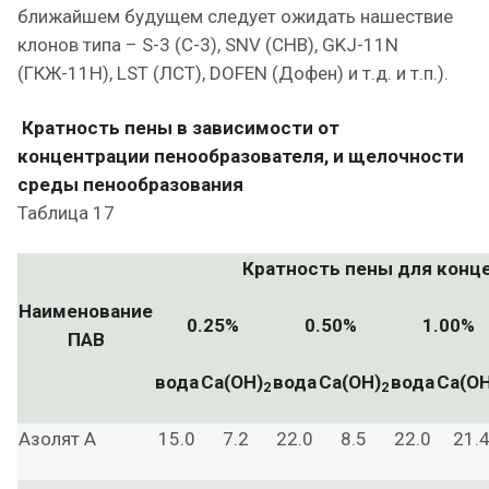
ближайшем будущем следует ожидать нашествие
клонов типа – S-3 (C-3), SNV (СНВ), GKJ-11N
(ГКЖ-11Н), LST (ЛСТ), DOFEN (Дофен) и т.д. и т.п.).
Кратность пены в зависимости от
концентрации пенообразователя, и щелочности
среды пенообразования
Таблица 17
Кратность пены для конце
Наименование
0.25%
0.50%
1.00%
ПАВ
вода
Ca(OH)
вода
Ca(OH)
вода
Ca(OH
2
2
Азолят А
15.0
7.2
22.0
8.5
22.0
21.