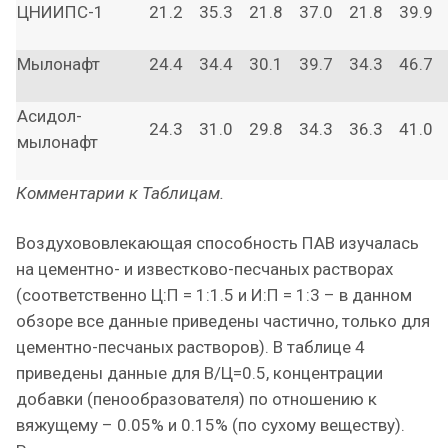
ЦНИИПС-1
21.2
35.3
21.8
37.0
21.8
39.9
Мылонафт
24.4
34.4
30.1
39.7
34.3
46.7
Асидол-
24.3
31.0
29.8
34.3
36.3
41.0
мылонафт
Комментарии к Таблицам.
Воздухововлекающая способность ПАВ изучалась
на цементно- и известково-песчаных растворах
(соответственно Ц:П = 1:1.5 и И:П = 1:3 – в данном
обзоре все данные приведены частично, только для
цементно-песчаных растворов). В таблице 4
приведены данные для В/Ц=0.5, концентрации
добавки (пенообразователя) по отношению к
вяжущему – 0.05% и 0.15% (по сухому веществу).