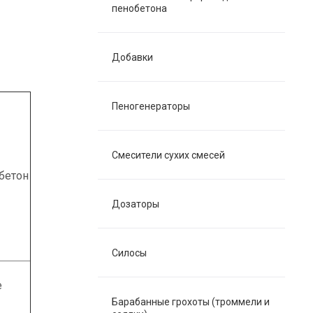
пенобетона
Добавки
Пеногенераторы
Смесители сухих смесей
бетон
Дозаторы
Силосы
е
Барабанные грохоты (троммели и