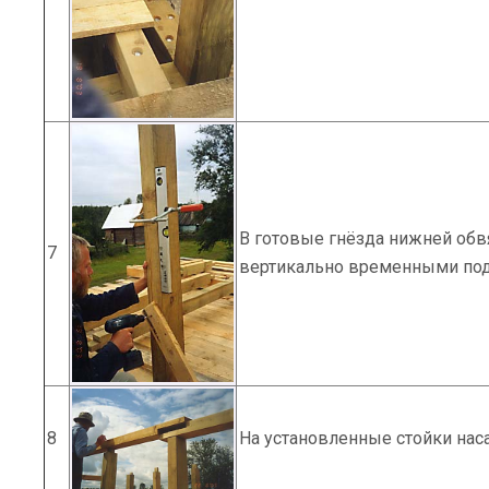
В готовые гнёзда нижней обв
7
вертикально временными под
8
На установленные стойки нас