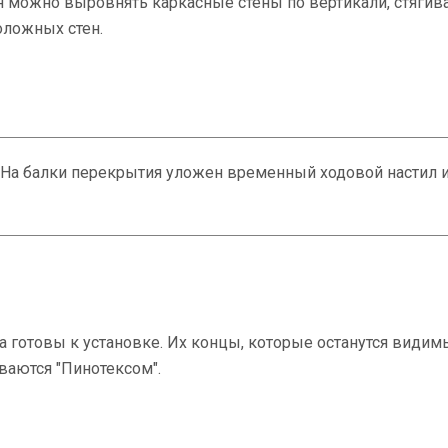
 можно выровнять каркасные стены по вертикали, стягив
оложных стен.
. На балки перекрытия уложен временный ходовой настил 
 готовы к установке. Их концы, которые останутся види
ваются "Пинотексом".