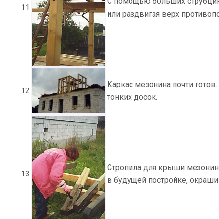
С помощью больших струбцин
11
или раздвигая верх противоп
Каркас мезонина почти готов
12
тонких досок.
Стропила для крыши мезонина
13
в будущей постройке, окраши