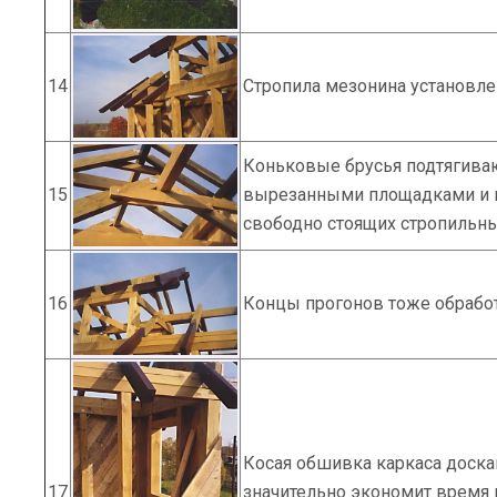
14
Стропила мезонина установле
Коньковые брусья подтягива
15
вырезанными площадками и кр
свободно стоящих стропильны
16
Концы прогонов тоже обработ
Косая обшивка каркаса доска
17
значительно экономит время 