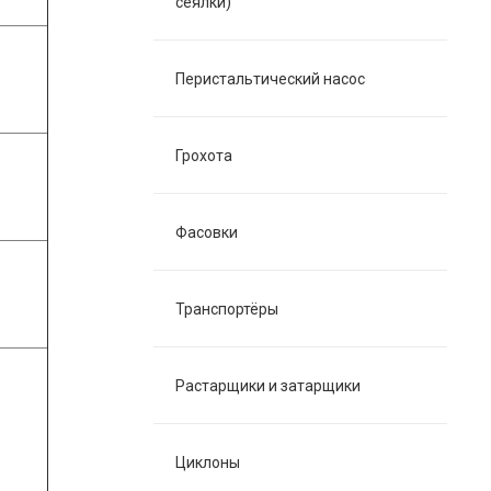
сеялки)
Перистальтический насос
Грохота
Фасовки
Транспортёры
Растарщики и затарщики
Циклоны