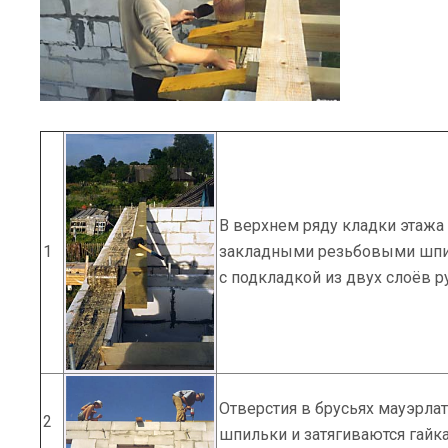
В верхнем ряду кладки этажа
1
закладными резьбовыми шпил
с подкладкой из двух слоёв р
Отверстия в брусьях мауэрла
2
шпильки и затягиваются гайк