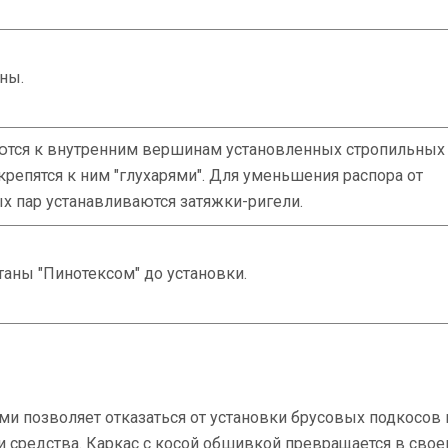
ны.
ются к внутренним вершинам установленных стропильных 
епятся к ним "глухарями". Для уменьшения распора от
х пар устанавливаются затяжки-ригели.
аны "Пинотексом" до установки.
ми позволяет отказаться от установки брусовых подкосов 
и средства. Каркас с косой обшивкой превращается в свое