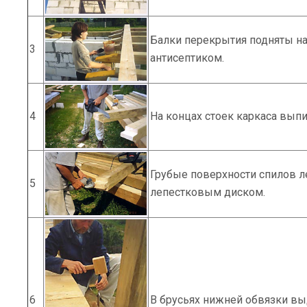
Балки перекрытия подняты на
3
антисептиком.
4
На концах стоек каркаса вып
Грубые поверхности спилов 
5
лепестковым диском.
6
В брусьях нижней обвязки вы