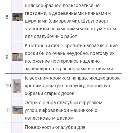
целесообразнее пользоваться не
гвоздями, а деревянными клиньями и
8
шурупами (саморезами). Шуруповерт
становится незаменимым инструментом
для опалубочных работ.
К бетонной стене крепить направляющие
доски было очень неудобно, поэтому их
9
положение постарались надежно
зафиксировать распорками и стойками.
К верхним кромкам направляющих досок
10
крепим дощатую опалубку, используя
обрезки старых досок.
Острые ребра опалубки скругляем
11
углошлифовальной машинкой с
лепестковым диском.
Поверхность опалубки для