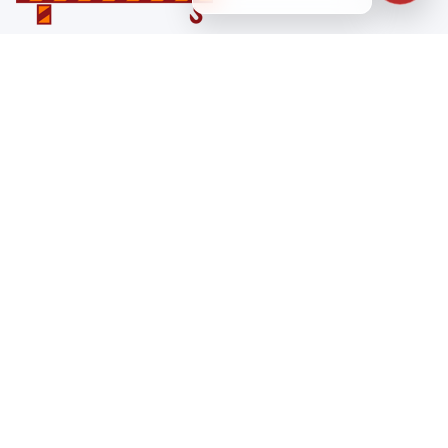
Санкт-Петербург
ул. Лабораторная д. 12
+7 (812) 448-47-38
Заказать звонок
ss@ibeton.ru
Подписка на рассылку
Компания
Каталог