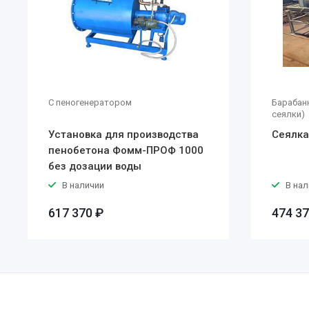
С пеногенератором
Барабан
сеялки)
Установка для производства
Сеялка
пенобетона Фомм-ПРОФ 1000
без дозации воды
В наличии
В нал
617 370 ₽
474 37