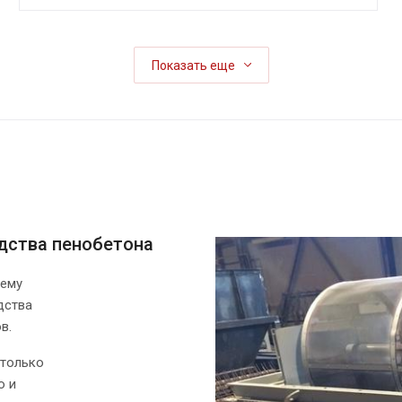
Показать еще
дства пенобетона
щему
дства
в.
 только
о и