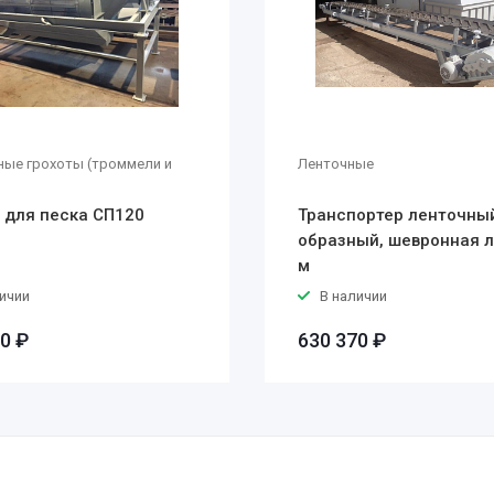
ные грохоты (троммели и
Ленточные
 для песка СП120
Транспортер ленточный
образный, шевронная л
м
ичии
В наличии
0 ₽
630 370 ₽