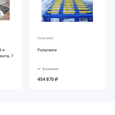
Рольганги
 v-
Рольганги
ента, 7
В наличии
454 870 ₽