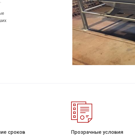
.
ые
ших
ие сроков
Прозрачные условия