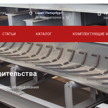
Санкт-Петербург
ства
+7
ул. Лабораторная д. 12
За
СТАТЬИ
КАТАЛОГ
КОМПЛЕКТУЮЩИЕ 
оительства
димого оборудования