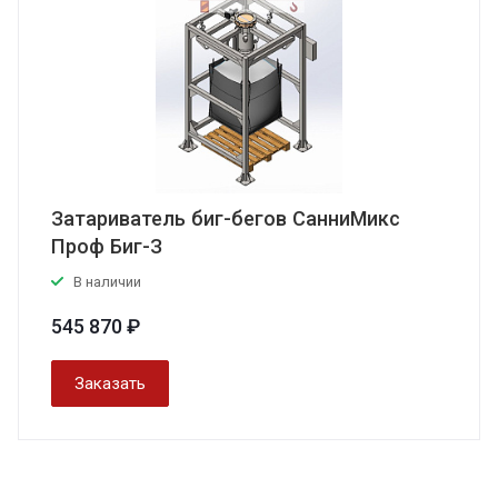
Затариватель биг-бегов СанниМикс
Проф Биг-З
В наличии
545 870 ₽
Заказать