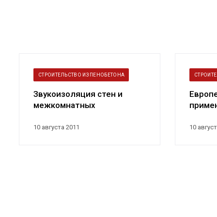
СТРОИТЕЛЬСТВО ИЗ ПЕНОБЕТОНА
СТРОИТЕ
Звукоизоляция стен и
Европ
межкомнатных
приме
перегородок из
жилищ
пенобетона
10 августа 2011
10 август