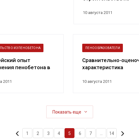
пенобетона
10 августа 2011
ЛЬСТВО ИЗ ПЕНОБЕТОНА
ПЕНООБРАЗОВАТЕЛИ
ейский опыт
Сравнительно-оцено
нения пенобетона в
характеристика
ном строительстве
пенообразователей 
пенобетона
а 2011
10 августа 2011
Показать еще
1
2
3
4
5
6
7
...
14