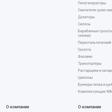
Пеногенераторы
Смесители сухих см
Дозаторы
Силосы
Барабанные грохоты
сеялки)
Перистальтический 
Грохота
Фасовки
Транспортёры
Растарщики и зата
Циклоны
Бункеры песка и ще
Комплектующие W
О компании
О компании