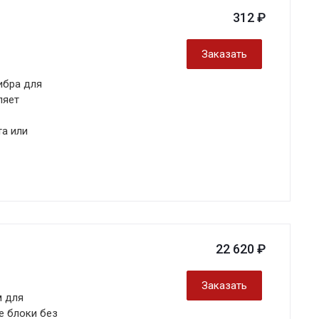
312 ₽
Заказать
ибра для
ляет
та или
22 620 ₽
Заказать
м для
е блоки без