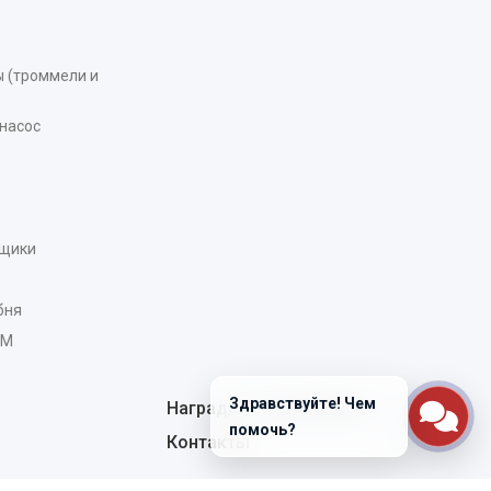
 (троммели и
насос
рщики
бня
AM
Здравствуйте! Чем
Награды и сертификаты
помочь?
Контакты