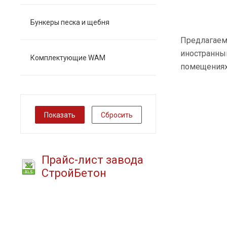
Бункеры песка и щебня
Предлагаем
иностранны
Комплектующие WAM
помещениях
Сбросить
Прайс-лист завода
СтройБетон