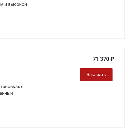
ом и высокой
71 370 ₽
Заказать
становках с
ренный