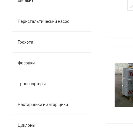
сеялки)
Перистальтический насос
Грохота
Фасовки
Транспортёры
Растарщики и затарщики
Циклоны