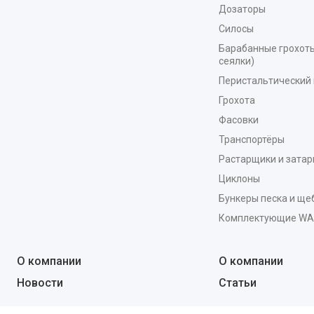
Дозаторы
Силосы
Барабанные грохоты
сеялки)
Перистальтический 
Грохота
Фасовки
Транспортёры
Растарщики и зата
Циклоны
Бункеры песка и ще
Комплектующие W
О компании
О компании
Новости
Статьи