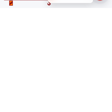
Санкт-Петербург
ул. Лабораторная д. 12
+7 (812) 448-47-38
Заказать звонок
ss@ibeton.ru
Подписка на рассылку
Компания
Каталог