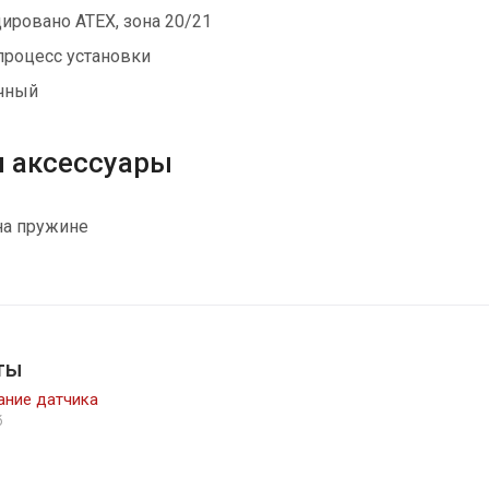
ировано АТЕХ, зона 20/21
процесс установки
чный
и аксессуары
на пружине
ты
ание датчика
б