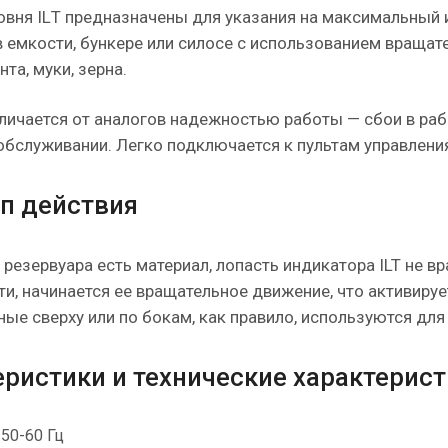
овня ILТ предназначены для указания на максимальный 
в емкости, бункере или силосе с использованием вращат
нта, муки, зерна.
личается от аналогов надежностью работы — сбои в раб
обслуживании. Легко подключается к пультам управлени
п действия
 резервуара есть материал, лопасть индикатора ILT не в
ти, начинается ее вращательное движение, что активир
ые сверху или по бокам, как правило, используются для 
еристики и технические характерис
 50-60 Гц