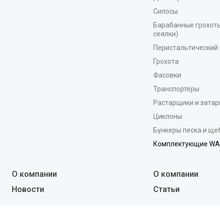
Силосы
Барабанные грохоты
сеялки)
Перистальтический 
Грохота
Фасовки
Транспортёры
Растарщики и зата
Циклоны
Бункеры песка и ще
Комплектующие W
О компании
О компании
Новости
Статьи