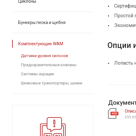
Циклоны
Сертифиц
Простой 
Бункеры песка и щебня
Экономи
Опции 
Комплектующие WAM
Датчики уровня силосов
Лопасть 
Предохранительные клапаны
Системы аэрации
Шнековые транспортеры, шнеки
Докумен
Опис
695 К