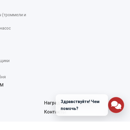
 (троммели и
насос
рщики
бня
AM
Здравствуйте! Чем
Награды и сертификаты
помочь?
Контакты