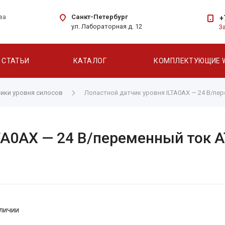
Санкт-Петербург
ва
+
ул. Лабораторная д. 12
З
СТАТЬИ
КАТАЛОГ
КОМПЛЕКТУЮЩИЕ 
ики уровня силосов
Лопастной датчик уровня ILTA0AX — 24 В/пер
A0AX — 24 В/переменный ток АТ
личии