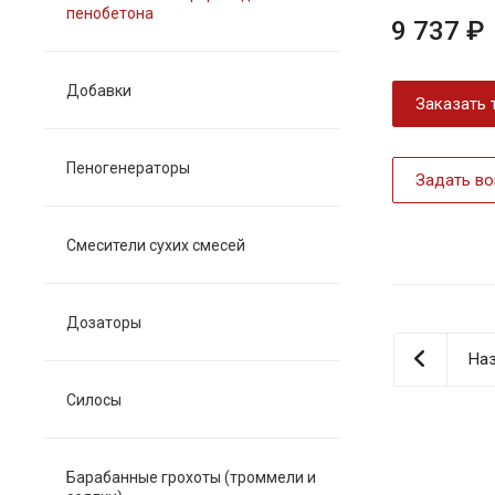
пенобетона
9 737 ₽
Добавки
Заказать 
Пеногенераторы
Задать во
Смесители сухих смесей
Дозаторы
Наз
Силосы
Барабанные грохоты (троммели и