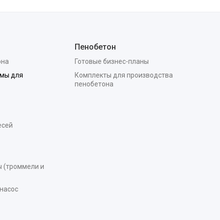
Пенобетон
она
Готовые бизнес-планы
мы для
Комплекты для производства
пенобетона
есей
 (троммели и
насос