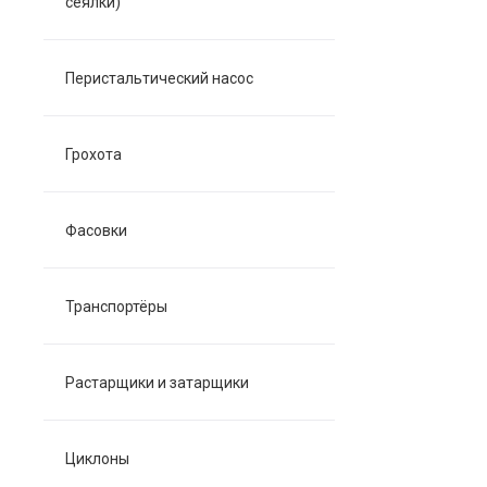
сеялки)
Перистальтический насос
Грохота
Фасовки
Транспортёры
Растарщики и затарщики
Циклоны