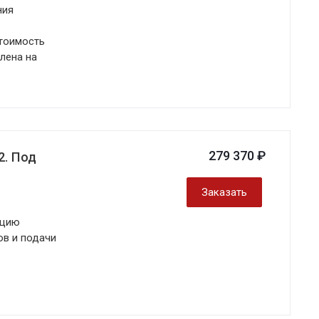
ния
стоимость
влена на
279 370 ₽
2. Под
Заказать
ацию
ов и подачи