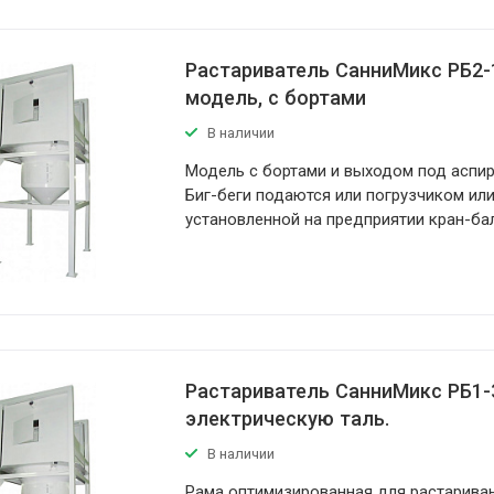
Растариватель СанниМикс РБ2-
модель, с бортами
В наличии
Модель с бортами и выходом под аспи
Биг-беги подаются или погрузчиком ил
установленной на предприятии кран-ба
Растариватель СанниМикс РБ1-
электрическую таль.
В наличии
Рама оптимизированная для растарива