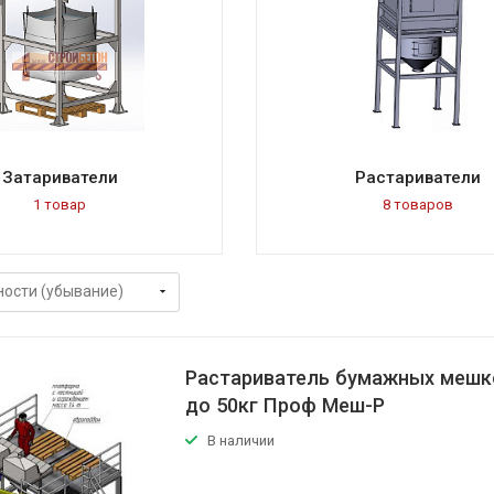
Затариватели
Растариватели
1 товар
8 товаров
Растариватель бумажных мешко
до 50кг Проф Меш-Р
В наличии