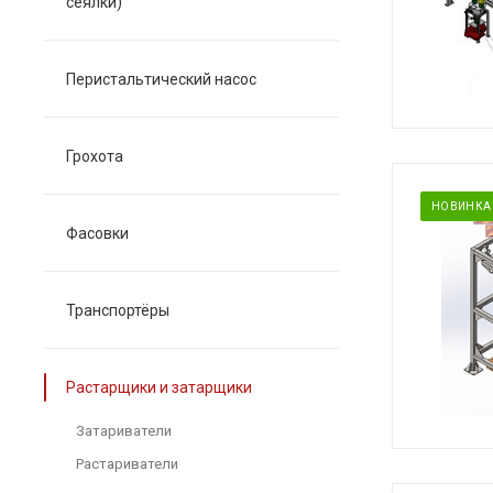
сеялки)
Перистальтический насос
Грохота
НОВИНКА
Фасовки
Транспортёры
Растарщики и затарщики
Затариватели
Растариватели