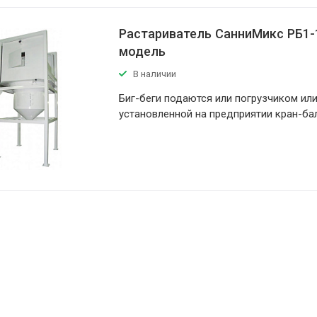
Растариватель СанниМикс РБ1-
модель
В наличии
Биг-беги подаются или погрузчиком ил
установленной на предприятии кран-ба