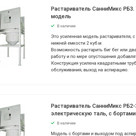
Растариватель СанниМикс РБ3.
модель
В наличии
Это усиленная модель растаривателя, 
нижней емкости 2 куб.м.
Возможность растарить биг бег или два
работу и по мере опустошения добавля
Конструкция усилена квадратными тру
обслуживания, выход на аспирацию.
Растариватель СанниМикс РБ2-
электрическую таль, с бортами
В наличии
Модель с бортами и выходом под аспи