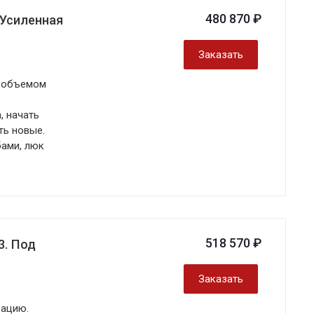
480 870 ₽
 Усиленная
Заказать
с объемом
, начать
ть новые.
бами, люк
518 570 ₽
3. Под
Заказать
рацию.