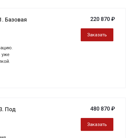
220 870 ₽
1. Базовая
Заказать
рацию.
и уже
лкой.
480 870 ₽
3. Под
Заказать
ния