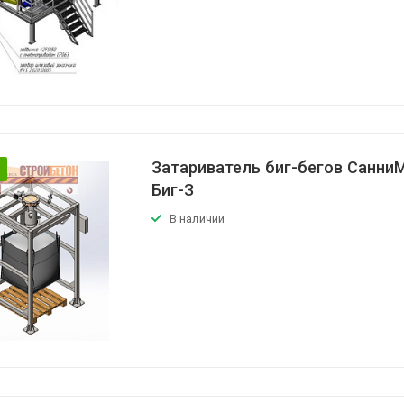
Затариватель биг-бегов Санни
Биг-З
В наличии