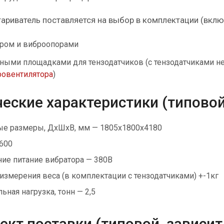
ариватель поставляется на выбор в комплектации (включ
ром и виброопорами
ными площадками для тензодатчиков (с тензодатчиками нел
ровентилятора
)
еские характеристики (типовой
ые размеры, ДхШхВ, мм — 1805х1800х4180
 600
ие питание вибратора — 380В
 измерения веса (в комплектации с тензодатчиками) +-1кг
ная нагрузка, тонн — 2,5
кт поставки (типовой, зависит