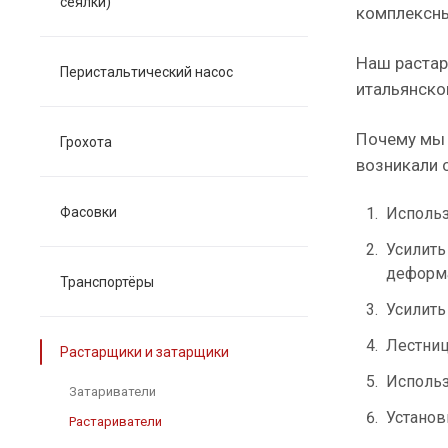
сеялки)
комплексны
Наш растар
Перистальтический насос
итальянско
Почему мы 
Грохота
возникали 
Фасовки
Использ
Усилить
деформа
Транспортёры
Усилить
Лестниц
Растарщики и затарщики
Использ
Затариватели
Установ
Растариватели