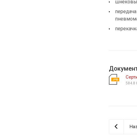
шнековы
передача
пневмома
перекачк
Докумен
Серт
584.8 
Наз