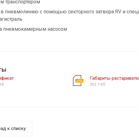
м транспортером
 в пневмолинию с помощью секторного затвора RV и специ
гистраль
а пневмокамерным насосом
ты
ификат
Габариты растаривате
Кб
302.7 Кб
ад к списку