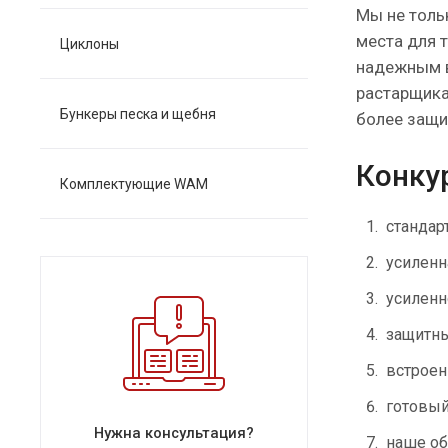
Мы не толь
места для 
Циклоны
надежным в
растарщика
Бункеры песка и щебня
более защи
Конку
Комплектующие WAM
стандар
усиленн
усиленн
защитн
встроен
готовый
Нужна консультация?
наше об