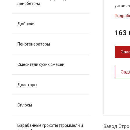
пенобетона
установ
Подроб
Добавки
163 
Пеногенераторы
Зака
Смесители сухих смесей
Зад
Дозаторы
Силосы
Барабанные грохоты (троммели и
Завод Стро