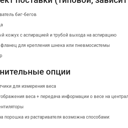
ватель биг-бегов
ца
й кожух с аспирацией и трубой выхода на аспирацию
фланец для крепления шнека или пневмосистемы
р
нительные опции
тчики для измерения веса
тображения веса + передача информации о весе на центр
ентиляторы
а порошка из растаривателя возможна способами: