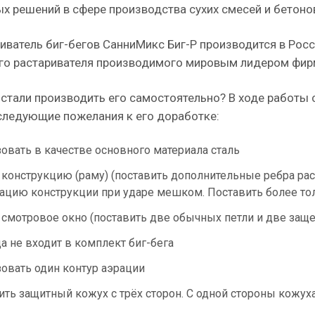
х решений в сфере производства сухих смесей и бетоно
иватель биг-бегов СанниМикс Биг-Р производится в Рос
го растаривателя производимого мировым лидером фи
стали производить его самостоятельно? В ходе работы 
следующие пожелания к его доработке:
овать в качестве основного материала сталь
 конструкцию (раму) (поставить дополнительные ребра рас
цию конструкции при ударе мешком. Поставить более то
 смотровое окно (поставить две обычных петли и две защ
а не входит в комплект биг-бега
овать один контур аэрации
ить защитный кожух с трёх сторон. С одной стороны кожух