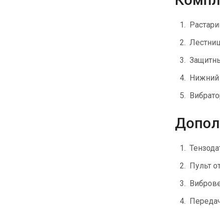
Растари
Лестни
Защитны
Нижний 
Вибрато
Допол
Тензода
Пульт о
Вибров
Передач