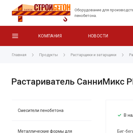
Оборудование для производст
пенобетона.
КОМПАНИЯ
НОВОСТИ
Главная
Продукты
Растарщики и затарщики
Р
Растариватель СанниМикс Р
Смесители пенобетона
В на
Металлические формы для
Биг-бег