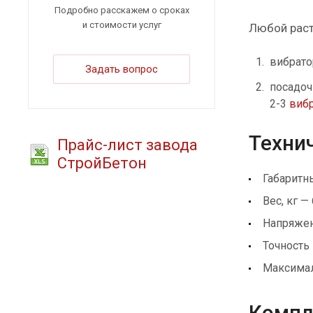
Подробно расскажем о сроках
и стоимости услуг
Любой раст
вибрато
Задать вопрос
посадоч
2-3
виб
Технич
Прайс-лист завода
СтройБетон
Габаритн
Вес, кг —
Напряжен
Точность
Максималь
Компле