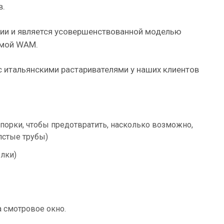
в.
сии и является усовершенствованной моделью
рмой WAM.
с итальянскими растаривателями у наших клиентов
порки, чтобы предотвратить, насколько возможно,
лстые трубы)
елки)
а смотровое окно.