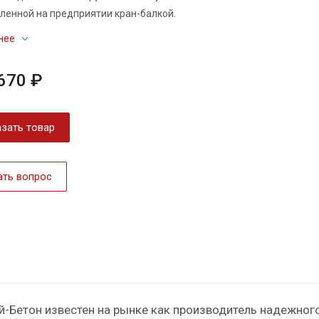
ленной на предприятии кран-балкой.
нее
670 ₽
зать товар
ать вопрос
й-Бетон известен на рынке как производитель надежног