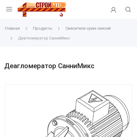
Главная
Продукты
Смесители сухих смесей
Деагломератор СанниМикс
Деагломератор СанниМикс