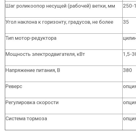
Шаг роликоопор несущей (рабочей) ветки, мм
250-
Угол наклона к горизонту, градусов, не более
35
Тип мотор-редуктора
цили
Мощность электродвигателя, кВт
1,5-3
Напряжение питания, В
380
Реверс
опци
Регулировка скорости
опци
Система тормоза
опци