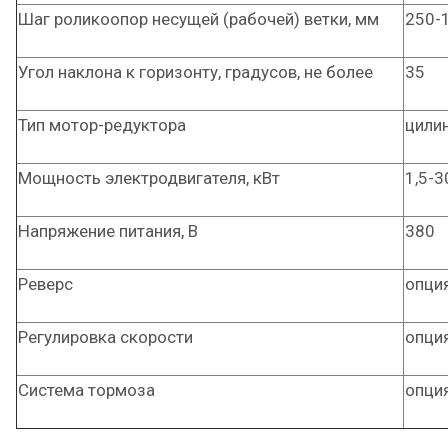
Шаг роликоопор несущей (рабочей) ветки, мм
250-
Угол наклона к горизонту, градусов, не более
35
Тип мотор-редуктора
цили
Мощность электродвигателя, кВт
1,5-3
Напряжение питания, В
380
Реверс
опци
Регулировка скорости
опци
Система тормоза
опци