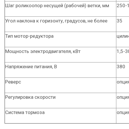
Шаг роликоопор несущей (рабочей) ветки, мм
250-
Угол наклона к горизонту, градусов, не более
35
Тип мотор-редуктора
цили
Мощность электродвигателя, кВт
1,5-3
Напряжение питания, В
380
Реверс
опци
Регулировка скорости
опци
Система тормоза
опци