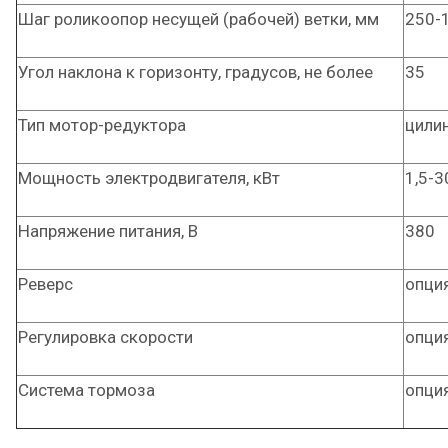
Шаг роликоопор несущей (рабочей) ветки, мм
250-
Угол наклона к горизонту, градусов, не более
35
Тип мотор-редуктора
цили
Мощность электродвигателя, кВт
1,5-3
Напряжение питания, В
380
Реверс
опци
Регулировка скорости
опци
Система тормоза
опци