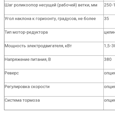
Шаг роликоопор несущей (рабочей) ветки, мм
250-
Угол наклона к горизонту, градусов, не более
35
Тип мотор-редуктора
цили
Мощность электродвигателя, кВт
1,5-3
Напряжение питания, В
380
Реверс
опци
Регулировка скорости
опци
Система тормоза
опци