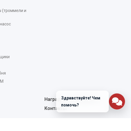
 (троммели и
насос
рщики
бня
AM
Здравствуйте! Чем
Награды и сертификаты
помочь?
Контакты