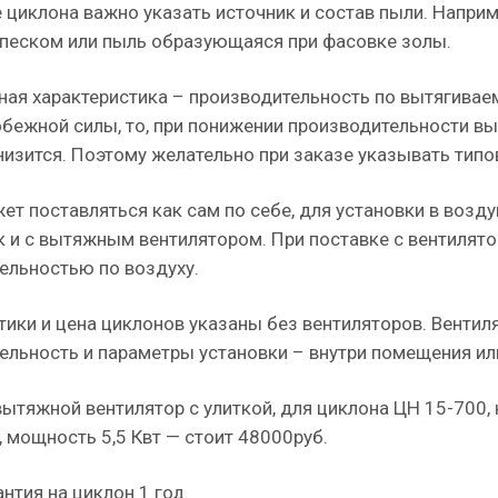
 циклона важно указать источник и состав пыли. Наприм
 песком или пыль образующаяся при фасовке золы.
ная характеристика – производительность по вытягиваем
обежной силы, то, при понижении производительности 
низится. Поэтому желательно при заказе указывать типо
ет поставляться как сам по себе, для установки в во
ак и с вытяжным вентилятором. При поставке с вентилят
ельностью по воздуху.
тики и цена циклонов указаны без вентиляторов. Венти
ельность и параметры установки – внутри помещения или
вытяжной вентилятор с улиткой, для циклона ЦН 15-700,
с, мощность 5,5 Квт — стоит 48000руб.
нтия на циклон 1 год.