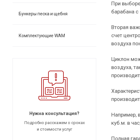
При выборе
барабана с
Бункеры песка и щебня
Вторая важ
счет центр
Комплектующие WAM
воздуха по
Циклон мож
воздуха, т
производит
Характерис
производит
Нужна консультация?
Например, 
куб.м. в ча
Подробно расскажем о сроках
и стоимости услуг
Полная гара