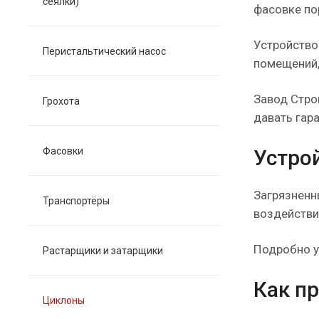
сеялки)
фасовке по
Устройство
Перистальтический насос
помещений,
Завод Стро
Грохота
давать гар
Фасовки
Устро
Загрязненн
Транспортёры
воздействи
Подробно у
Растарщики и затарщики
Как п
Циклоны