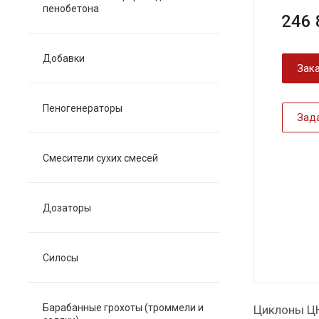
пенобетона
246 
Добавки
Зака
Пеногенераторы
Зад
Смесители сухих смесей
Дозаторы
Силосы
Барабанные грохоты (троммели и
Циклоны ЦН