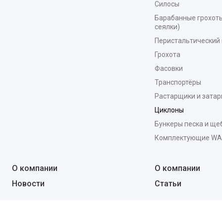
Силосы
Барабанные грохоты
сеялки)
Перистальтический 
Грохота
Фасовки
Транспортёры
Растарщики и зата
Циклоны
Бункеры песка и ще
Комплектующие W
О компании
О компании
Новости
Статьи