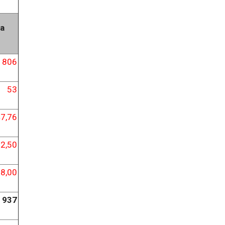
а
806
53
7,76
2,50
8,00
937