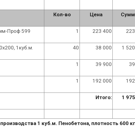
Кол-во
Цена
Сумм
омм-Проф 599
1
223 400
223
х200, 1куб.м.
40
38 000
1 520
1
39 900
39
1
192 000
192
Итого:
1 975
роизводства 1 куб.м. Пенобетона, плотность 600 кг