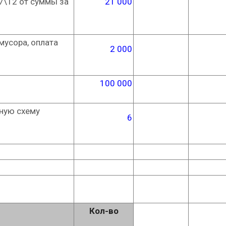
 7\12 от суммы за
21 000
мусора, оплата
2 000
100 000
нную схему
6
Кол-во