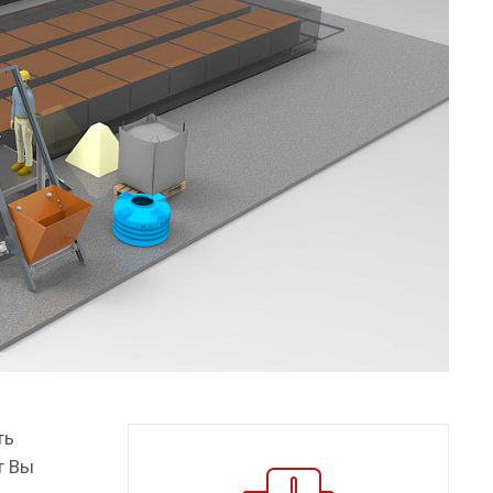
ть
т Вы