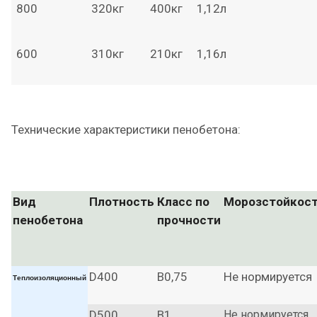
800
320кг
400кг
1,12л
600
310кг
210кг
1,16л
Технические характеристики пенобетона:
Вид
Плотность
Класс по
Морозстойкос
пенобетона
прочности
D400
В0,75
Не нормируется
Теплоизоляционный
D500
В1
Не нормируется