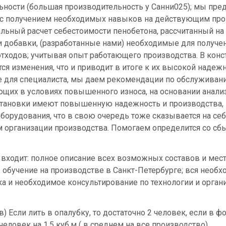
ьности (большая производительность у Санни025); мы пре
(с получением необходимых навыков на действующим прои
льный расчет себестоимости пенобетона, рассчитанный на
 добавки, (разработанные нами) необходимые для получе
отходов; учитывая опыт работающего производства. В кон
я изменения, что и приводит в итоге к их высокой надежн
е для специалиста, мы даем рекомендации по обслуживан
ющих в условиях повышенного износа, на основании анали
становки имеют повышенную надежность и производства, 
оборудования, что в свою очередь тоже сказывается на се
м организации производства. Помогаем определится со сб
 входит: полное описание всех возможных составов и мест
, обучение на производстве в Санкт-Петербурге; вся необх
ка и необходимое консультирование по технологии и орган
в) Если лить в опалубку, то достаточно 2 человек, если в ф
еловек на 1,5 куб.м ( в среднем на все производство).