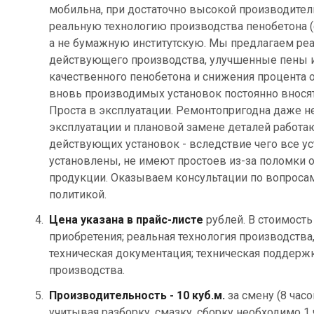
мобильна, при достаточно высокой производител
реальную технологию производства пенобетона 
а не бумажную институтскую. Мы предлагаем реа
действующего производства, улучшенные пены и
качественного пенобетона и снижения процента 
вновь производимых установок постоянно вносятс
Проста в эксплуатации. Ремонтопригодна даже н
эксплуатации и плановой замене деталей работа
действующих установок - вследствие чего все у
установлены, не имеют простоев из-за поломки 
продукции. Оказываем консультации по вопроса
политикой.
Цена указана в прайс-листе
рублей. В стоимость
приобретения; реальная технология производства
техническая документация; техническая поддерж
производства.
Производительность - 10 куб.м.
за смену (8 часо
учитывая разборку, смазку, сборку необходимо 1 ч