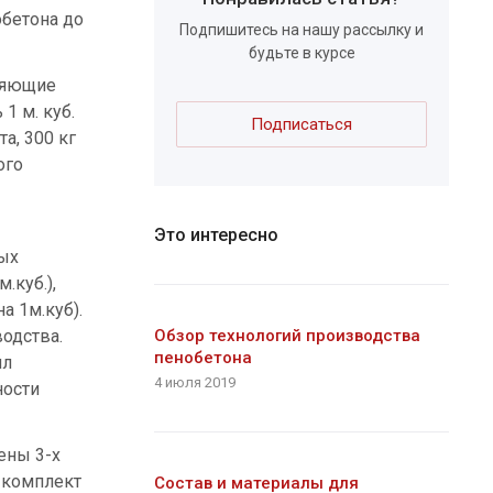
обетона до
Подпишитесь на нашу рассылку и
будьте в курсе
оряющие
1 м. куб.
Подписаться
а, 300 кг
ого
Это интересно
мых
.куб.),
а 1м.куб).
одства.
Обзор технологий производства
пенобетона
ил
4 июля 2019
ности
ены 3-х
 комплект
Состав и материалы для