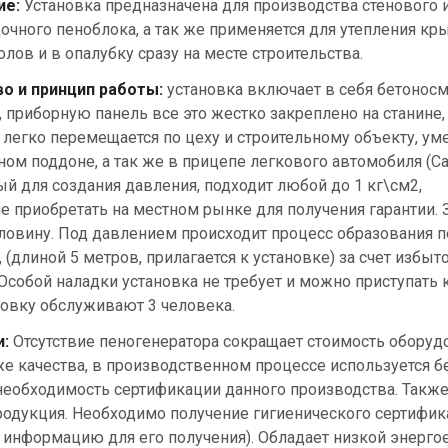
ие:
Установка предназначена для производства стенового 
очного пеноблока, а так же применяется для утепления кры
олов и в опалубку сразу на месте строительства.
о и принцип работы:
установка включает в себя бетоносм
, приборную панель все это жестко закреплено на станине,
 легко перемещается по цеху и строительному объекту, ум
ном поддоне, а так же в прицепе легкового автомобиля (Са
й для создания давления, подходит любой до 1 кг\см2,
е приобретать на местном рынке для получения гарантии. 
ловину. Под давлением происходит процесс образования п
(длиной 5 метров, прилагается к установке) за счет избыт
собой наладки установка не требует и можно приступать к
ановку обслуживают 3 человека.
:
Отсутствие пеногенератора сокращает стоимость оборуд
же качества, в производственном процессе используется б
 необходимость сертификации данного производства. Также
родукция. Необходимо получение гигиенического сертифик
нформацию для его получения). Обладает низкой энерго