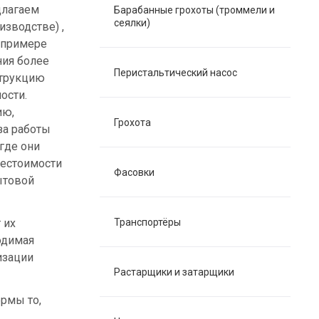
длагаем
Барабанные грохоты (троммели и
сеялки)
зводстве) ,
 примере
ния более
Перистальтический насос
струкцию
ости.
ию,
Грохота
за работы
где они
бестоимости
Фасовки
ытовой
 их
Транспортёры
одимая
изации
Растарщики и затарщики
ормы то,