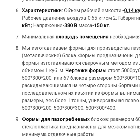
Характеристики:
Объем рабочей емкости.-
0,14 к
Рабочее давление воздуха-0,65 кг/см 2; Габари
кВт;
Напряжение-
380 В
масса-
150 кг.
Минимальная
площадь помещения
необходимая 
Мы изготавливаем формы для производства пазог
(металлические) блока. Формы предназначены дл
формы изготавливаются сварочным методом из 
объемом 1 куб. м.
Чертежи формы
стоят 5000руб
500*300*200, или 67 блоков размером 500*300*1
раскидывающимися на четыре стороны бортами 
последовательном их изъятии из формы вынимаю
размеры, вес боле 1 тонны, универсальная позв
500*300*200, 500*300*300, 500*300*400.
Формы для пазогребневых
блоков: размером 60
стеклопластика предназначены для межкомнатны
минимума отделочные работы.