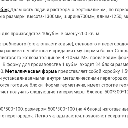
уб.м;
Дальность подачи раствора, о вертикали-5м , по гориз
тные размеры высота-1300мм, ширина700мм, длина-1250; м
для производства 10куб.м. в смену-200 кв. м.
ребневого (стеклопластиковые), стенового и перегородо
я разлива пенобетона и придания ему формы блока. Стан
листового железа толщиной 4 -10мм. Мы производим фо
. В форму для производства 1 куб.м. входит 34 блока разм
00.
Металлическая форма
представляет собой коробку 1,5*
и устанавливаемыми внутри металлическими перегородка
тся готовые блоки. Форма герметична, имеет строгие гео
оляет получать следующие типоразмеры блоков: 500*300*10
0*500*100; размером 500*300*100 (на 4 блока) изготавлив
х перегородок. Легко укладываются, позволяют сократит