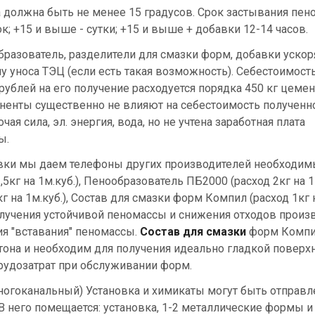
 должна быть не менее 15 градусов. Срок застывания пен
; +15 и выше - сутки; +15 и выше + добавки 12-14 часов.
образователь, разделители для смазки форм, добавки уск
 уноса ТЭЦ (если есть такая возможность). Себестоимость 
ублей на его получение расходуется порядка 450 кг цемент
поненты существенно не влияют на себестоимость полученн
ая сила, эл. энергия, вода, но не учтена заработная плата
ы.
новки мы даем телефоны других производителей необходи
5кг на 1м.куб.), Пенообразователь ПБ2000 (расход 2кг на 1м
г на 1м.куб.), Состав для смазки форм Компил (расход 1кг н
лучения устойчивой пеномассы и снижения отходов произв
я "вставания" пеномассы.
Состав для смазки
форм Комп
тона и необходим для получения идеально гладкой поверх
рудозатрат при обслуживании форм.
(многоканальный) Установка и химикаты могут быть отправл
 него помещается: установка, 1-2 металлические формы и