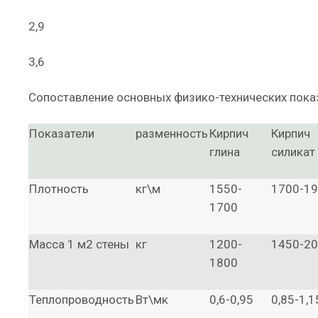
2,9
3,6
Сопоставление основных физико-технических пока
Показатели
разменность
Кирпич
Кирпич
глина
силикат
Плотность
кг\м
1550-
1700-1
1700
Масса 1 м2 стены
кг
1200-
1450-2
1800
Теплопроводность
Вт\мк
0,6-0,95
0,85-1,1