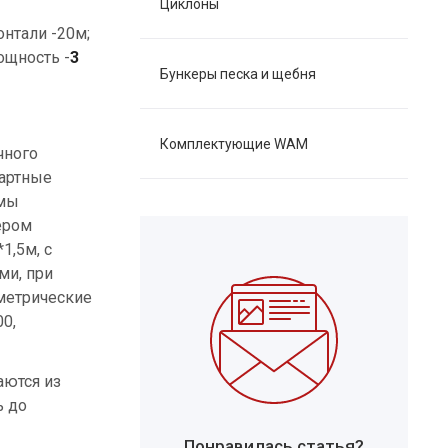
Циклоны
онтали -20м;
ощность -
3
Бункеры песка и щебня
Комплектующие WAM
чного
дартные
рмы
ером
1,5м, с
ми, при
метрические
0,
аются из
ь до
Понравилась статья?