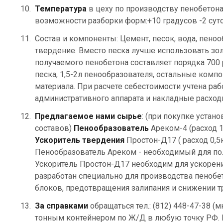
Температура
в цеху по производству пенобетона
возможности разборки форм:+10 градусов -2 суток
Состав и компоненты: Цемент, песок, вода, пено
твердение. Вместо песка лучше использовать золу
получаемого пенобетона составляет порядка 700 р
песка, 1,5-2л пенообразователя, остальные ком
материала. При расчете себестоимости учтена рабоч
административного аппарата и накладные расход
Предлагаемое нами сырье
: (при покупке уста
составов)
Пенообразователь
Ареком-4 (расход 1,
Ускоритель твердения
Простон-Д17 ( расход 0,5к
Пенообразователь Ареком - необходимый для по
Ускоритель Простон-Д17 необходим для ускорени
разработан специально для производства пенобе
блоков, предотвращения залипания и снижении т
За справками
обращаться тел.: (812) 448-47-38 
тонным контейнером по Ж/Д в любую точку РФ. В