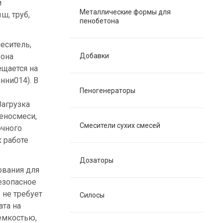
и
Металлические формы для
ш, труб,
пенобетона
еситель,
 она
Добавки
ещается на
нни014). В
Пеногенераторы
Загрузка
еносмеси,
Смесители сухих смесей
очного
 работе
Дозаторы
ования для
езопасное
 не требует
Силосы
ата на
емкостью,