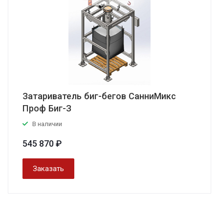
Затариватель биг-бегов СанниМикс
Проф Биг-З
В наличии
545 870 ₽
Заказать