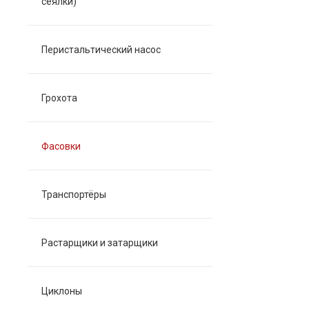
сеялки)
Перистальтический насос
Грохота
Фасовки
Транспортёры
Растарщики и затарщики
Циклоны