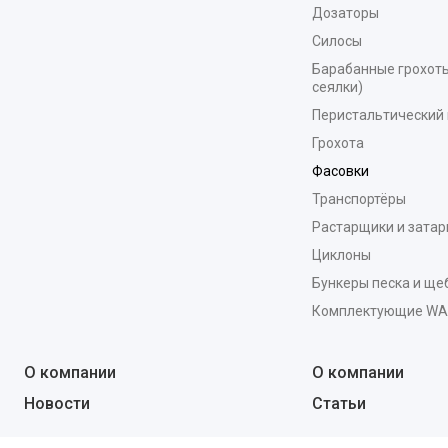
Дозаторы
Силосы
Барабанные грохоты
сеялки)
Перистальтический 
Грохота
Фасовки
Транспортёры
Растарщики и зата
Циклоны
Бункеры песка и ще
Комплектующие W
О компании
О компании
Новости
Статьи