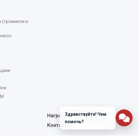
 (троммели и
насос
рщики
бня
AM
Здравствуйте! Чем
Награды и сертификаты
помочь?
Контакты