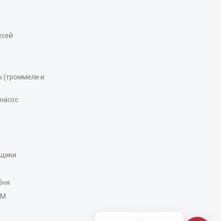
есей
 (троммели и
насос
рщики
бня
AM