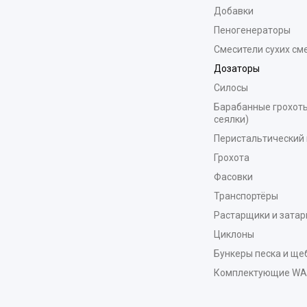
Добавки
Пеногенераторы
Смесители сухих см
Дозаторы
Силосы
Барабанные грохоты
сеялки)
Перистальтический 
Грохота
Фасовки
Транспортёры
Растарщики и зата
Циклоны
Бункеры песка и ще
Комплектующие W