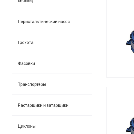
сеялки)
Перистальтический насос
Грохота
Фасовки
Транспортёры
Растарщики и затарщики
Циклоны