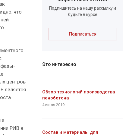
ак
Подпишитесь на нашу рассылку и
идно, что
будьте в курсе
 ней
го
Подписаться
цементного
с
Это интересно
 фазы-
же
ых центров
ИВ является
Обзор технологий производства
роста
пенобетона
4 июля 2019
ые
нии РИВ в
Состав и материалы для