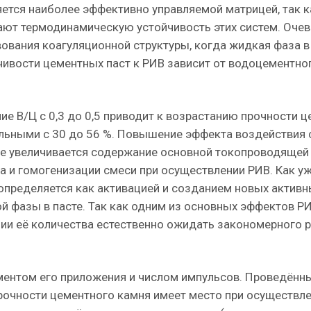
ется наиболее эффективно управляемой матрицей, так к
ют термодинамическую устойчивость этих систем. Очев
ования коагуляционной структуры, когда жидкая фаза в
чивости цементных паст к РИВ зависит от водоцементно
е В/Ц с 0,3 до 0,5 приводит к возрастанию прочности 
ольными с 30 до 56 %. Повышение эффекта воздействия 
чае увеличивается содержание основной токопроводящей
а и гомогенизации смеси при осуществлении РИВ. Как у
пределяется как активацией и созданием новых активн
й фазы в пасте. Так как одним из основных эффектов Р
ии её количества естественно ожидать закономерного 
ментом его приложения и числом импульсов. Проведённ
рочности цементного камня имеет место при осуществле