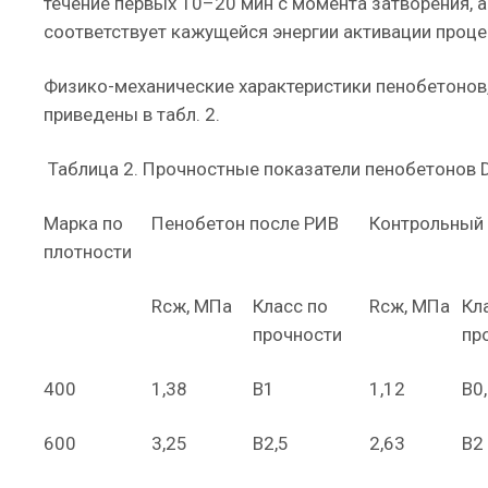
течение первых 10–20 мин с момента затворения, а
соответствует кажущейся энергии активации процес
Физико-механические характеристики пенобетонов,
приведены в табл. 2.
Таблица 2. Прочностные показатели пенобетонов
Марка по
Пенобетон после РИВ
Контрольный
плотности
Rсж, МПа
Класс по
Rсж, МПа
Кл
прочности
пр
400
1,38
В1
1,12
В0
600
3,25
В2,5
2,63
В2