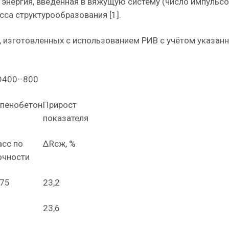
 энергия, введённая в вяжущую систему (число импульсо
са структурообразования [1].
 изготовленных с использованием РИВ с учётом указанн
 D400–800
 пенобетон
Прирост
показателя
асс по
∆Rсж, %
очности
,75
23,2
23,6