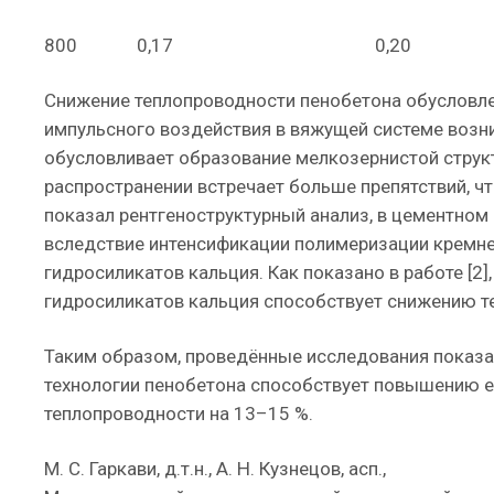
800
0,17
0,20
Снижение теплопроводности пенобетона обусловлен
импульсного воздействия в вяжущей системе возни
обусловливает образование мелкозернистой структ
распространении встречает больше препятствий, ч
показал рентгеноструктурный анализ, в цементном
вследствие интенсификации полимеризации кремн
гидросиликатов кальция. Как показано в работе [2
гидросиликатов кальция способствует снижению т
Таким образом, проведённые исследования показа
технологии пенобетона способствует повышению е
теплопроводности на 13–15 %.
М. С. Гаркави, д.т.н., А. Н. Кузнецов, асп.,