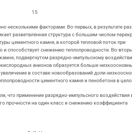
15
о несколькими факторами. Во-первых, в результате ра
кает разветвлённая структура с большим числом перек
уры цементного камня, в которой тепловой поток при
то и способствует снижению теплопроводности. Во-вторы
 камне, подвергнутом разрядно-импульсному воздейств
екислородных анионов образуется больше низкоосновн
], увеличение в составе новообразований доли низкоосн
еплопроводности цементного камня и пенобетона в цело
ли, что применение разрядно-импульсного воздействия 
го прочности на один класс и снижению коэффициента