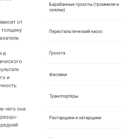
Барабанные грохоты (троммели и
сеялки)
ависит от
ь толщину
Перистальтический насос
азатели.
я в
Грохота
лического
зультате
Фасовки
го и
очность
Транспортёры
е чего она
бразцы-
Растарщики и затарщики
средней