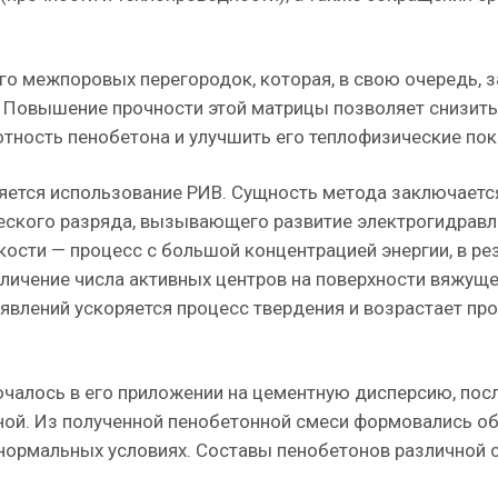
о межпоровых перегородок, которая, в свою очередь, з
 Повышение прочности этой матрицы позволяет снизит
ность пенобетона и улучшить его теплофизические пок
ется использование РИВ. Сущность метода заключаетс
еского разряда, вызывающего развитие электрогидрав
ости — процесс с большой концентрацией энергии, в ре
личение числа активных центров на поверхности вяжуще
 явлений ускоряется процесс твердения и возрастает пр
чалось в его приложении на цементную дисперсию, посл
ной. Из полученной пенобетонной смеси формовались о
в нормальных условиях. Составы пенобетонов различной 