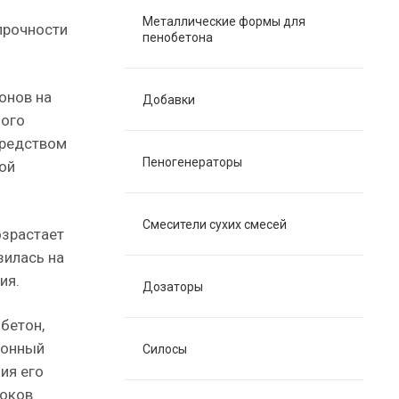
Металлические формы для
прочности
пенобетона
онов на
Добавки
ного
средством
Пеногенераторы
ой
Смесители сухих смесей
озрастает
зилась на
ия.
Дозаторы
бетон,
ионный
Силосы
ия его
роков