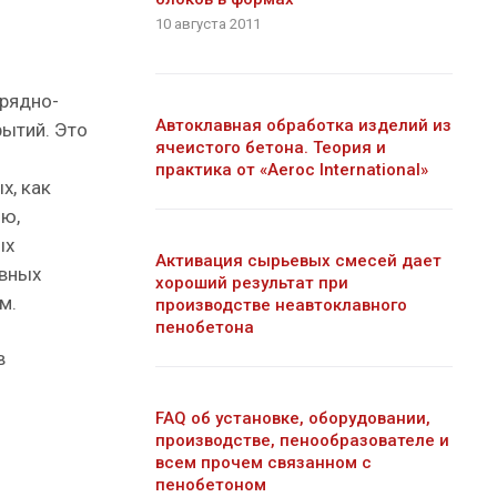
10 августа 2011
зрядно-
Автоклавная обработка изделий из
рытий. Это
ячеистого бетона. Теория и
практика от «Aeroc International»
х, как
ию,
ых
Активация сырьевых смесей дает
овных
хороший результат при
м.
производстве неавтоклавного
пенобетона
в
FAQ об установке, оборудовании,
производстве, пенообразователе и
всем прочем связанном с
пенобетоном