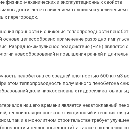
е физико-механических и эксплуатационных свойств
риалов достигается снижением толщины и увеличением 
ых перегородок.
шения прочности и снижения теплопроводности пенобет
й основе целесообразно применение разрядно-импульс
вия. Разрядно-импульсное воздействие (РИВ) является 
ологии новообразований и повышения ранней и длительн
рочность пенобетона со средней плотностью 600 кг/м3 в
. При этом теплопроводность полученного пенобетона сни
вообразований доли низкоосновных гидросиликатов кальц
атериалов нашего времени является неавтоклавный пено
ный, теплоизоляционно-конструкционный и теплоизоляц
рном, так и в монолитном строительстве требует улучшен
(прочности и теплопроводности), а также сокращения с