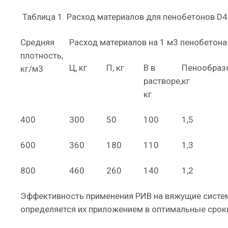
Таблица 1. Расход материалов для пенобетонов D
Средняя
Расход материалов на 1 м3 пенобетона
плотность,
Ц, кг
П, кг
В в
Пенообразо
кг/м3
растворе,
кг
кг
400
300
50
100
1,5
600
360
180
110
1,3
800
460
260
140
1,2
Эффективность применения РИВ на вяжущие системы
определяется их приложением в оптимальные срок