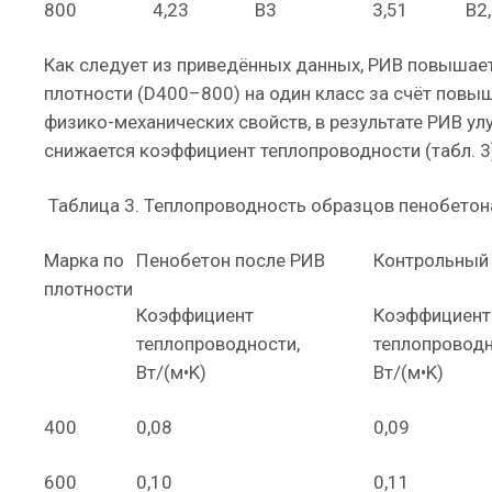
800
4,23
В3
3,51
В2
Как следует из приведённых данных, РИВ повышае
плотности (D400–800) на один класс за счёт повы
физико-механических свойств, в результате РИВ у
снижается коэффициент теплопроводности (табл. 3
Таблица 3. Теплопроводность образцов пенобето
Марка по
Пенобетон после РИВ
Контрольный
плотности
Коэффициент
Коэффициент
теплопроводности,
теплопроводн
Вт/(м•K)
Вт/(м•K)
400
0,08
0,09
600
0,10
0,11