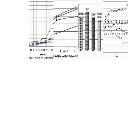
ыми
трасль
ого
 силам
ктуальны
изводстве
сырьевого
вых зол
 Это
гических
тов или
иях малых
тона на
тельно-