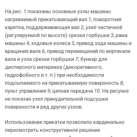
На
рис. 1
показаны основные узлы машины:
нагреваемый прикатывающий вал
1
, поворотная
каретка, поддерживающая вал
2
, узел частичной
(регулируемой по высоте) срезки горбушки
3
, рама
машины
4
, ходовые колеса
5
, привод хода машины и
вращения вала
6
, привод перемещений по вертикали
вала и узла срезки горбушки
7
; бункер для
дисперсного материала (декоративного,
гидрофобного и т. п.) при необходимости
подсыпаемого на прикатываемую поверхность
8
,
пульт управления
9
, цепная передача
10
. На рисунке
не показан узел принудительной подсушки
поверхности и ряд других узлов.
Использование прикатки позволило кардинально
пересмотреть конструктивное решение