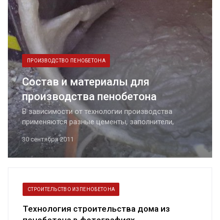
ПРОИЗВОДСТВО ПЕНОБЕТОНА
Состав и материалы для
производства пенобетона
В зависимости от технологии производства
применяются разные цементы, заполнители,
пенообразователи и добавки. Далее мы подробно
30 сентября 2011
рассмотрим каждый компонент и приведем
список всех пенообразователей и добавок.
СТРОИТЕЛЬСТВО ИЗ ПЕНОБЕТОНА
Технология строительства дома из