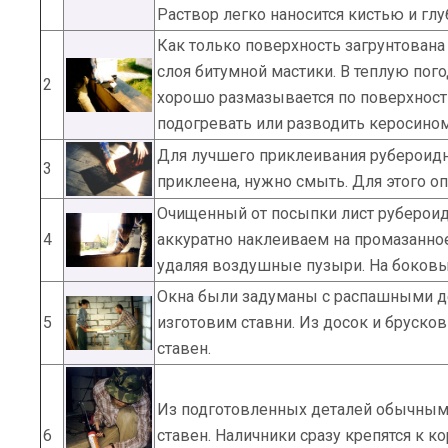
Раствор легко наносится кистью и гл
Как только поверхность загрунтована
слоя битумной мастики. В теплую пог
2
хорошо размазывается по поверхности
подогревать или разводить керосином
Для лучшего приклеивания рубероидно
3
приклеена, нужно смыть. Для этого о
Очищенный от посыпки лист рубероид
4
аккуратно наклеиваем на промазанное
удаляя воздушные пузыри. На боковы
Окна были задуманы с распашными де
5
изготовим ставни. Из досок и бруско
ставен.
Из подготовленных деталей обычным
6
ставен. Наличники сразу крепятся к 