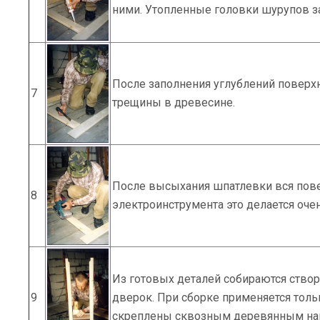
ними. Утопленные головки шурупов з
После заполнения углублений поверх
7
трещины в древесине.
После высыхания шпатлевки вся пов
8
электроинструмента это делается оче
Из готовых деталей собираются створ
9
дверок. При сборке применяется толь
скреплены сквозным деревянным наг