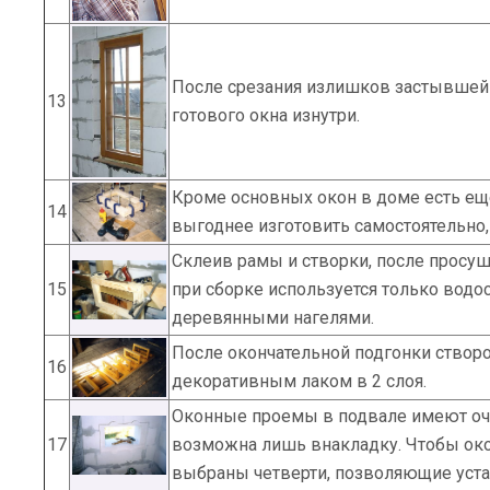
После срезания излишков застывшей 
13
готового окна изнутри.
Кроме основных окон в доме есть ещ
14
выгоднее изготовить самостоятельно
Склеив рамы и створки, после просуш
15
при сборке используется только вод
деревянными нагелями.
После окончательной подгонки ство
16
декоративным лаком в 2 слоя.
Оконные проемы в подвале имеют оче
17
возможна лишь внакладку. Чтобы око
выбраны четверти, позволяющие уста