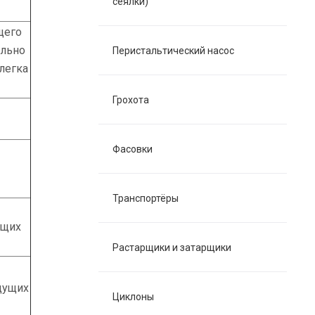
сеялки)
щего
ольно
Перистальтический насос
легка
Грохота
Фасовки
Транспортёры
ущих
Растарщики и затарщики
дущих
Циклоны