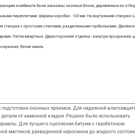
ающем комбинате были заказаны оконные блоки, деревянные из отбо
ьными переплетами. Ширина коробки - 120 мм. На внутренней створке 
яя створка с простыми стеклами, разделенными горбыльками. Двойное
ками. Петли ввертные. Двухсторонняя отделка - изнутри прозрачная, ц
розрачная, белая эмаль.
с подготовки оконных проемов. Для надежной влагозащи
детали от каменной кладки. Решено было использовать
ериалы. Для лучшего сцепления битума с газобетоном
ной мастикой, разведенной керосином до жидкого состоян