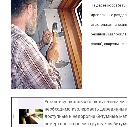
На деревообрабатыв
древесины с раздел
стеклопакет, внешн
резиновыми проклад
сосна", снаружи неп
Установку оконных блоков начинаем 
необходимо изолировать деревянные 
1
доступные и недорогие битумные мат
поверхность проема грунтуется битум