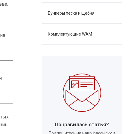
ева.
Бункеры песка и щебня
Комплектующие WAM
кие
и
атых
Понравилась статья?
ечин
Подпишитесь на нашу рассылку и