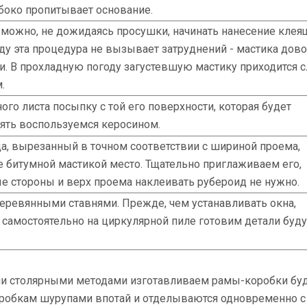
убоко пропитывает основание.
 можно, не дожидаясь просушки, начинать нанесение клея
оду эта процедура не вызывает затруднений - мастика дов
. В прохладную погоду загустевшую мастику приходится с
.
го листа посыпку с той его поверхности, которая будет
пять воспользуемся керосином.
а, вырезанный в точном соответствии с шириной проема,
 битумной мастикой место. Тщательно приглаживаем его,
е стороны и верх проема наклеивать рубероид не нужно.
ревянными ставнями. Прежде, чем устанавливать окна,
в самостоятельно на циркулярной пиле готовим детали буд
и столярными методами изготавливаем рамы-коробки бу
коробкам шурупами впотай и отделываются одновременно с