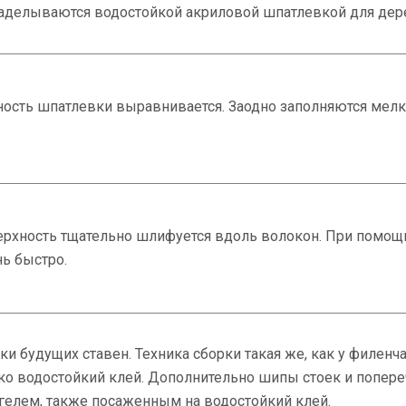
аделываются водостойкой акриловой шпатлевкой для дер
ность шпатлевки выравнивается. Заодно заполняются мел
ерхность тщательно шлифуется вдоль волокон. При помощ
нь быстро.
ки будущих ставен. Техника сборки такая же, как у филенч
ко водостойкий клей. Дополнительно шипы стоек и попер
елем, также посаженным на водостойкий клей.