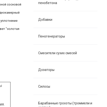
пенобетона
рной сосновой
однокамерный
Добавки
 уплотнение
вет "золотая
Пеногенераторы
Смесители сухих смесей
Дозаторы
ты
Силосы
Барабанные грохоты (троммели и
ия.