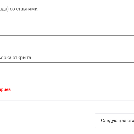
да) со ставнями.
ворка открыта.
ариев
Следующая ста