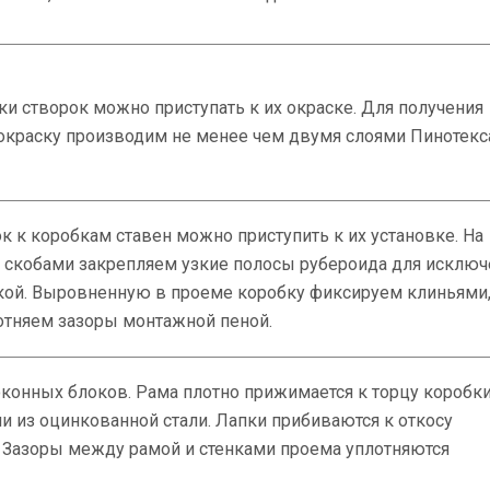
ки створок можно приступать к их окраске. Для получения
 окраску производим не менее чем двумя слоями Пинотекс
к к коробкам ставен можно приступить к их установке. На
н скобами закрепляем узкие полосы рубероида для исключ
кой. Выровненную в проеме коробку фиксируем клиньями
отняем зазоры монтажной пеной.
оконных блоков. Рама плотно прижимается к торцу коробк
ми из оцинкованной стали. Лапки прибиваются к откосу
Зазоры между рамой и стенками проема уплотняются