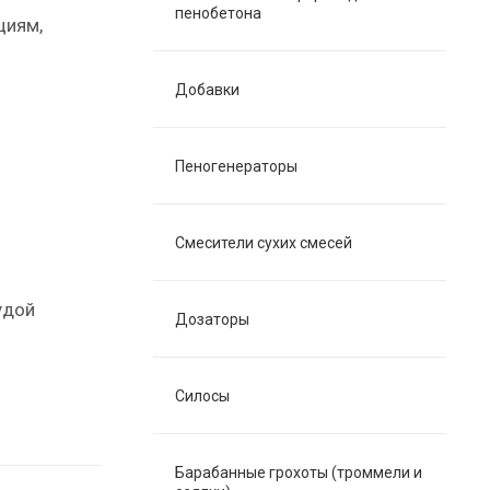
пенобетона
циям,
Добавки
Пеногенераторы
Смесители сухих смесей
удой
Дозаторы
Силосы
Барабанные грохоты (троммели и