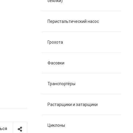
сеялки)
Перистальтический насос
Грохота
Фасовки
Транспортёры
Растарщики и затарщики
Циклоны
ься