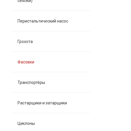
сеялки)
Перистальтический насос
Грохота
Фасовки
Транспортёры
Растарщики и затарщики
Циклоны