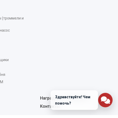
 (троммели и
насос
рщики
бня
AM
Здравствуйте! Чем
Награды и сертификаты
помочь?
Контакты