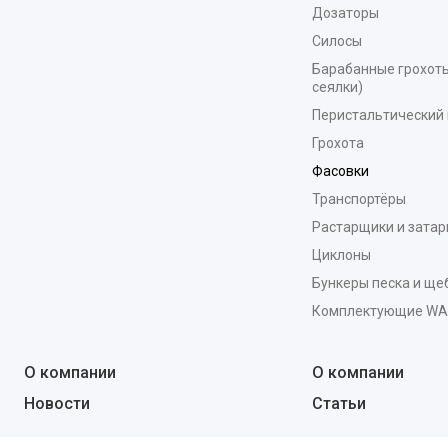
Дозаторы
Силосы
Барабанные грохоты
сеялки)
Перистальтический 
Грохота
Фасовки
Транспортёры
Растарщики и зата
Циклоны
Бункеры песка и ще
Комплектующие W
О компании
О компании
Новости
Статьи