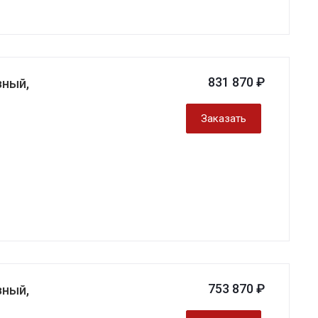
831 870 ₽
зный,
Заказать
753 870 ₽
зный,