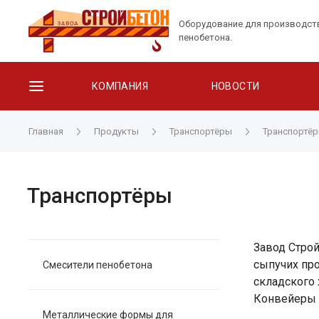
Оборудование для производст
пенобетона.
КОМПАНИЯ
НОВОСТИ
Главная
Продукты
Транспортёры
Транспортё
Транспортёры
Завод Строй
сыпучих про
Смесители пенобетона
складского
Конвейеры п
Металлические формы для