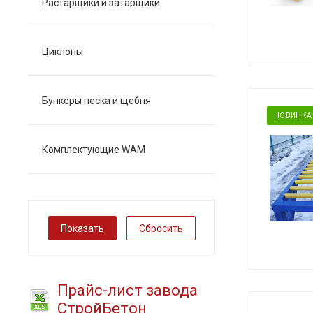
Растарщики и затарщики
Циклоны
Бункеры песка и щебня
НОВИНКА
Комплектующие WAM
Сбросить
Прайс-лист завода
СтройБетон