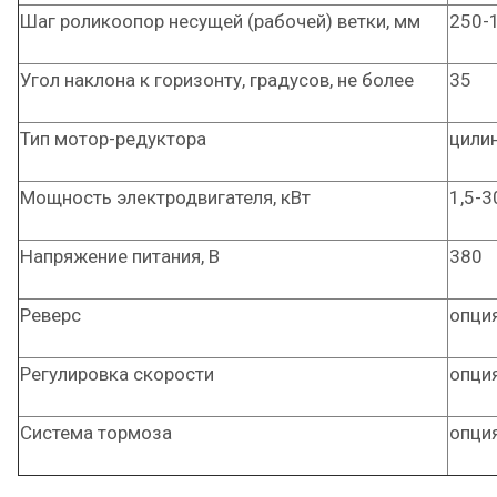
Шаг роликоопор несущей (рабочей) ветки, мм
250-
Угол наклона к горизонту, градусов, не более
35
Тип мотор-редуктора
цили
Мощность электродвигателя, кВт
1,5-3
Напряжение питания, В
380
Реверс
опци
Регулировка скорости
опци
Система тормоза
опци