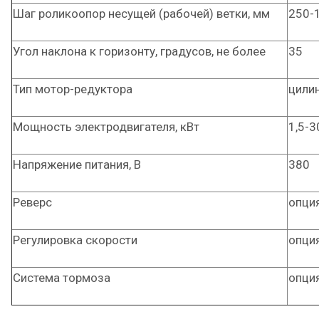
Шаг роликоопор несущей (рабочей) ветки, мм
250-
Угол наклона к горизонту, градусов, не более
35
Тип мотор-редуктора
цили
Мощность электродвигателя, кВт
1,5-3
Напряжение питания, В
380
Реверс
опци
Регулировка скорости
опци
Система тормоза
опци