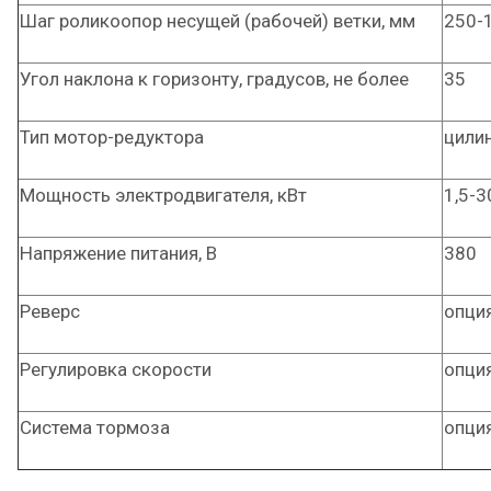
Шаг роликоопор несущей (рабочей) ветки, мм
250-
Угол наклона к горизонту, градусов, не более
35
Тип мотор-редуктора
цили
Мощность электродвигателя, кВт
1,5-3
Напряжение питания, В
380
Реверс
опци
Регулировка скорости
опци
Система тормоза
опци