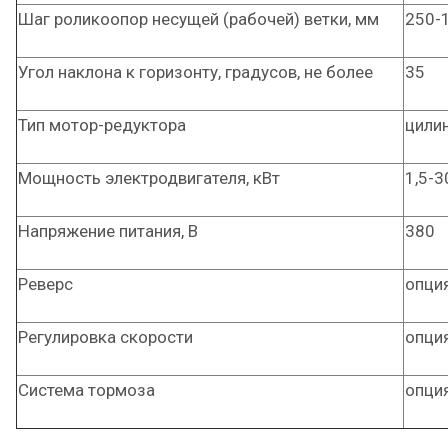
Шаг роликоопор несущей (рабочей) ветки, мм
250-
Угол наклона к горизонту, градусов, не более
35
Тип мотор-редуктора
цили
Мощность электродвигателя, кВт
1,5-3
Напряжение питания, В
380
Реверс
опци
Регулировка скорости
опци
Система тормоза
опци