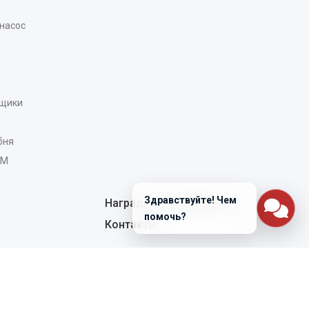
насос
рщики
бня
AM
Здравствуйте! Чем
Награды и сертификаты
помочь?
Контакты