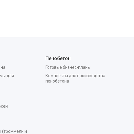
Пенобетон
она
Готовые бизнес-планы
мы для
Комплекты для производства
пенобетона
есей
 (троммели и