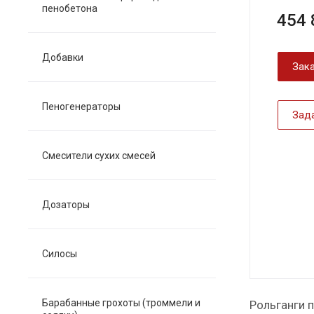
пенобетона
454 
Добавки
Зака
Пеногенераторы
Зад
Смесители сухих смесей
Дозаторы
Силосы
Барабанные грохоты (троммели и
Рольганги 