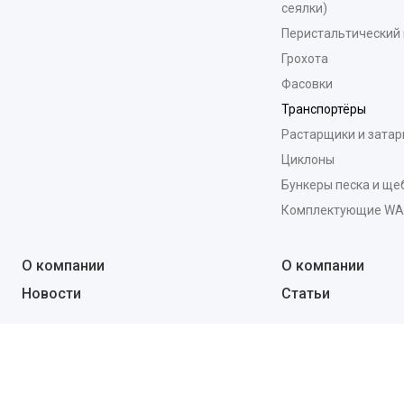
сеялки)
Перистальтический 
Грохота
Фасовки
Транспортёры
Растарщики и зата
Циклоны
Бункеры песка и ще
Комплектующие W
О компании
О компании
Новости
Статьи