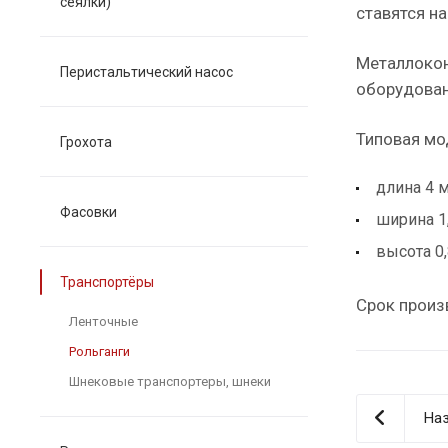
сеялки)
ставятся н
Металлокон
Перистальтический насос
оборудован
Типовая мо
Грохота
длина 4 
Фасовки
ширина 1
высота 0
Транспортёры
Срок произ
Ленточные
Рольганги
Шнековые транспортеры, шнеки
Наз