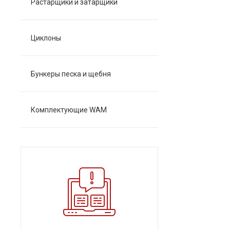
Растарщики и затарщики
Циклоны
Бункеры песка и щебня
Комплектующие WAM