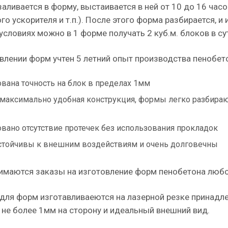
аливается в форму, выстаивается в ней от 10 до 16 часо
о ускорителя и т.п.). После этого форма разбирается, и 
словиях можно в 1 форме получать 2 куб.м. блоков в су
влении форм учтен 5 летний опыт производства пенобето
ована точность на блок в пределах 1мм
максимально удобная конструкция, формы легко разбираю
овано отсутствие протечек без использования прокладок
тойчивы к внешним воздействиям и очень долговечны
имаются заказы на изготовление форм пенобетона любо
 для форм изготавливаеются на лазерной резке принадл
 не более 1мм на сторону и идеальный внешний вид.