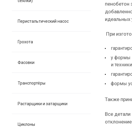
сеялки)
пенобетон з
добавленног
идеальных у
Перистальтический насос
При изгото
Грохота
гарантир
у формы 
Фасовки
и техники
гарантир
Транспортёры
формы ус
Также прин
Растарщики и затарщики
Все детали
отклонение
Циклоны