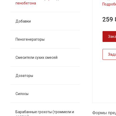
пенобетона
Подроб
259 
Добавки
Зака
Пеногенераторы
Зад
Смесители сухих смесей
Дозаторы
Силосы
Барабанные грохоты (троммели и
Формы пред