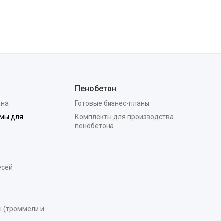
Пенобетон
она
Готовые бизнес-планы
мы для
Комплекты для производства
пенобетона
есей
 (троммели и