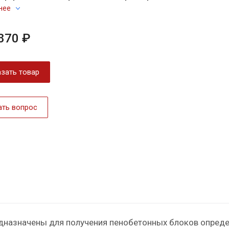
нее
870 ₽
зать товар
ать вопрос
назначены для получения пенобетонных блоков опреде