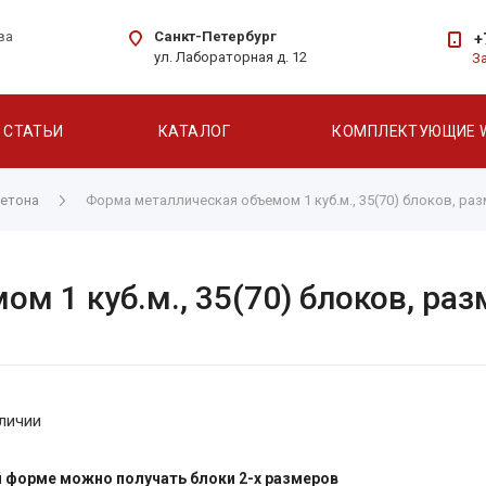
Санкт-Петербург
ва
+
ул. Лабораторная д. 12
З
СТАТЬИ
КАТАЛОГ
КОМПЛЕКТУЮЩИЕ 
етона
Форма металлическая объемом 1 куб.м., 35(70) блоков, ра
м 1 куб.м., 35(70) блоков, ра
личии
й форме можно получать блоки 2-х размеров