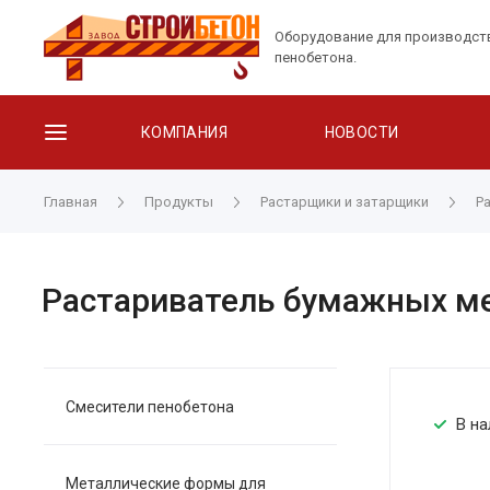
Оборудование для производст
пенобетона.
КОМПАНИЯ
НОВОСТИ
Главная
Продукты
Растарщики и затарщики
Р
Растариватель бумажных ме
Смесители пенобетона
В на
Металлические формы для