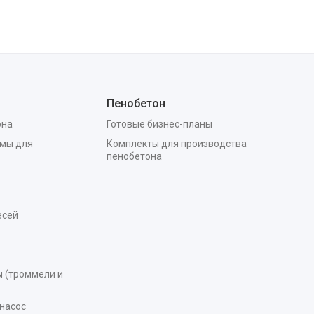
Пенобетон
она
Готовые бизнес-планы
мы для
Комплекты для производства
пенобетона
есей
 (троммели и
насос