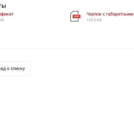
ты
ификат
Чертеж с габаритными
Кб
103.2 Кб
ад к списку