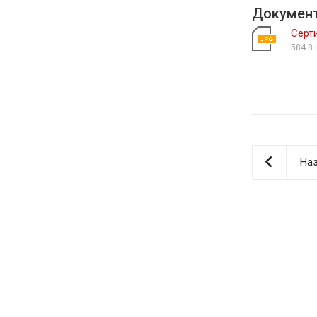
Докумен
Серт
584.8 
Наз