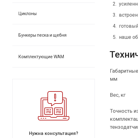
усиленн
Циклоны
встроен
готовый
Бункеры песка и щебня
наше об
Техни
Комплектующие WAM
Габаритные
мм
Вес, кг
Точность и
комплектац
тензодатчи
Нужна консультация?