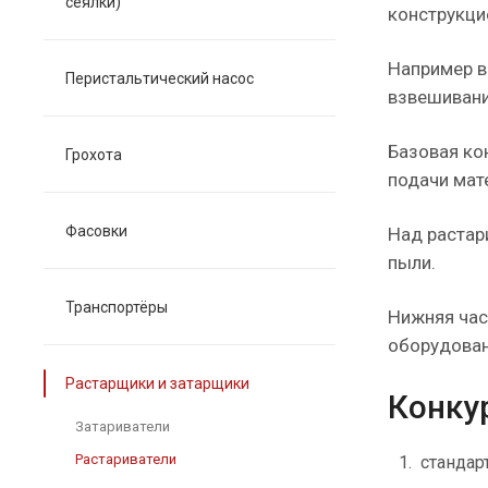
сеялки)
конструкци
Например в
Перистальтический насос
взвешивани
Базовая ко
Грохота
подачи мат
Фасовки
Над растар
пыли.
Транспортёры
Нижняя час
оборудован
Растарщики и затарщики
Конку
Затариватели
Растариватели
стандар