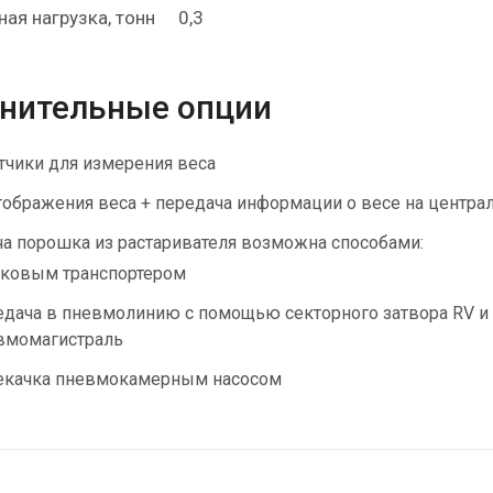
ая нагрузка, тонн
0,3
нительные опции
тчики для измерения веса
тображения веса + передача информации о весе на центр
а порошка из растаривателя возможна способами:
ковым транспортером
едача в пневмолинию с помощью секторного затвора RV и 
вмомагистраль
екачка пневмокамерным насосом