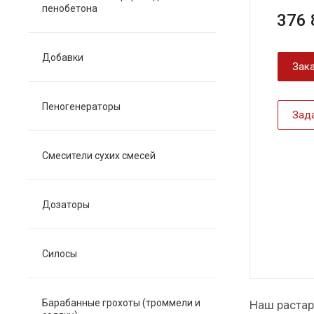
пенобетона
376 
Добавки
Зака
Пеногенераторы
Зад
Смесители сухих смесей
Дозаторы
Силосы
Барабанные грохоты (троммели и
Наш растар