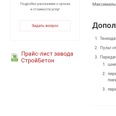
Максимальн
Подробно расскажем о сроках
и стоимости услуг
Допол
Задать вопрос
Тензода
Пульт о
Прайс-лист завода
Передач
СтройБетон
шне
пер
пне
пер