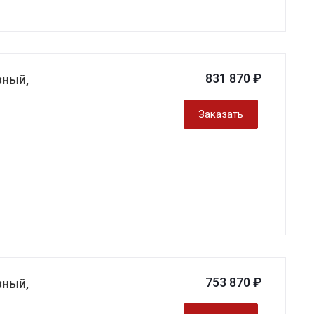
831 870 ₽
зный,
Заказать
753 870 ₽
зный,