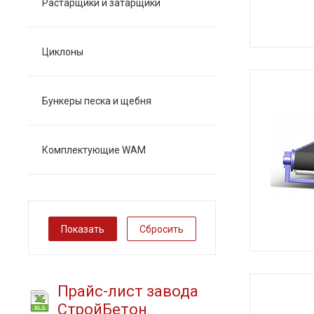
Растарщики и затарщики
Циклоны
Бункеры песка и щебня
Комплектующие WAM
Сбросить
Прайс-лист завода
СтройБетон