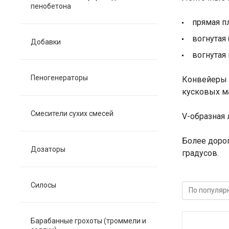
пенобетона
прямая п
вогнутая 
Добавки
вогнутая
Пеногенераторы
Конвейеры 
кусковых м
Смесители сухих смесей
V-образная 
Более доро
Дозаторы
градусов.
Силосы
Барабанные грохоты (троммели и