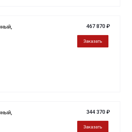
467 870 ₽
зный,
Заказать
344 370 ₽
зный,
Заказать